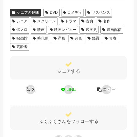
シニアの趣味
DVD
コメディ
サスペンス
シニア
スクリーン
ドラマ
古典
名作
懐メロ
映画
映画レビュー
映画史
映画配信
映画館
時代劇
洋画
邦画
鑑賞
青春
高齢者
シェアする
X
LINE
コピー
ふくふくさんをフォローする