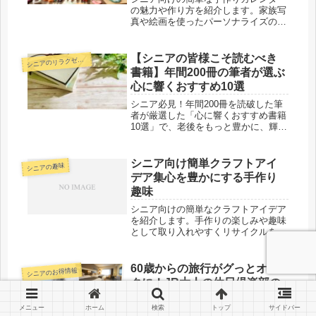
の魅力や作り方を紹介します。家族写
真や絵画を使ったパーソナライズのア
イデア、リサイクル素材の活用法など
も解説し、手作りを通じて楽しめる方
法を提案します。
【シニアの皆様こそ読むべき
ニアのリラクゼーション
シ
書籍】年間200冊の筆者が選ぶ
心に響くおすすめ10選
シニア必見！年間200冊を読破した筆
者が厳選した「心に響くおすすめ書籍
10選」で、老後をもっと豊かに、輝か
せるヒントをお届け。あなたの新たな
読書体験が、毎日を彩る鍵に。
シニア向け簡単クラフトアイ
シニアの趣味
デア集心を豊かにする手作り
趣味
シニア向けの簡単なクラフトアイデア
を紹介します。手作りの楽しみや趣味
として取り入れやすくリサイクルを活
用したDIYプロジェクトなど、心の健
康を促進する素敵な活動を提案しま
す。
60歳からの旅行がグっとオト
シニアのお得情報
クに！JR大人の休日倶楽部の
メリットと活用方法を徹底解
メニュー
ホーム
検索
トップ
サイドバー
説
旅行ってお金がかかりますよね。最近